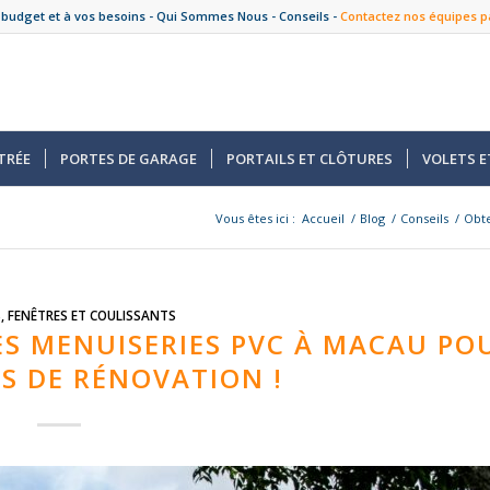
 budget et à vos besoins -
Qui Sommes Nous
-
Conseils
-
Contactez nos équipes p
TRÉE
PORTES DE GARAGE
PORTAILS ET CLÔTURES
VOLETS E
Vous êtes ici :
Accueil
/
Blog
/
Conseils
/
Obte
S
,
FENÊTRES ET COULISSANTS
ES MENUISERIES PVC À MACAU PO
TS DE RÉNOVATION !