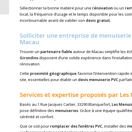
Taillan-Médoc !
Sélectionner la bonne matière pour une
rénovation
ou un
rem
local, la fréquence d’usage et le temps disponible pour les so
incontournable avant de valider son
devis gratuit
.
Solliciter une entreprise de menuiseri
Macau
Trouver un
partenaire fiable
autour de Macau simplifie les éch
Girondins
disposent d’une solide expérience dans l’installati
rénovation.
Cette
proximité géographique
favorise l’intervention rapide
site, essentielles pour établir un
devis menuiserie PVC
parfait
Services et expertise proposés par Les
Basés au 1 Rue Jacques Cartier, 33290 Blanquefort,
Les Menuis
pose définitive des
menuiseries
. Grâce à une équipe qualifié
sérénité et confort.
Que ce soit pour
remplacer des fenêtres PVC
, installer des
me