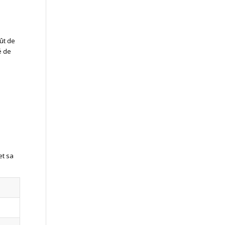
oût de
é de
et sa