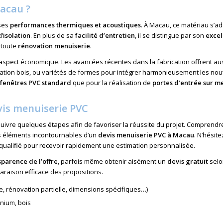
Macau ?
 ses
performances thermiques et acoustiques
. À Macau, ce matériau s’a
’
isolation
. En plus de sa
facilité d’entretien
, il se distingue par son
excel
 toute
rénovation menuiserie
.
aspect économique. Les avancées récentes dans la fabrication offrent au
imitation bois, ou variétés de formes pour intégrer harmonieusement les nou
fenêtres PVC standard
que pour la réalisation de
portes d’entrée sur m
vis menuiserie PVC
e suivre quelques étapes afin de favoriser la réussite du projet. Comprendr
es éléments incontournables d’un
devis menuiserie PVC à Macau
. N’hésit
qualifié pour recevoir rapidement une estimation personnalisée.
sparence de l’offre
, parfois même obtenir aisément un
devis gratuit
selo
araison efficace des propositions.
le, rénovation partielle, dimensions spécifiques…)
inium, bois