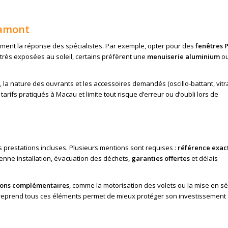
 amont
dement la réponse des spécialistes. Par exemple, opter pour des
fenêtres 
 très exposées au soleil, certains préfèrent une
menuiserie aluminium
o
, la nature des ouvrants et les accessoires demandés (oscillo-battant, vit
tarifs pratiqués à Macau et limite tout risque d’erreur ou d’oubli lors de
 prestations incluses. Plusieurs mentions sont requises :
référence exac
ienne installation, évacuation des déchets,
garanties offertes
et délais
ions complémentaires
, comme la motorisation des volets ou la mise en sé
eprend tous ces éléments permet de mieux protéger son investissement 