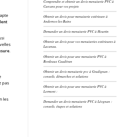
Comprendre et obtenir un devis menuiserie PVC à
Carcans pour vos projets
dapte
Obtenir un devis pour menuiserie extérieure à
Andernos-les-Bains
lent
Demander un devis menuiserie PVC à Hourtin
ssi
Obtenir un devis pour vos menuiseries extérieures à
velles
Lacanau.
esure
.
Obtenir un devis pour une menuiserie PVC à
Bordeaux Caudéran
Obtenir un devis menuiserie pvc à Gradignan :
e
conseils, démarches et solutions
ez pas
Obtenir un devis pour une menuiserie PVC à
Lormont :
n les
Demander un devis menuiserie PVC à Léognan :
conseils, étapes et solutions