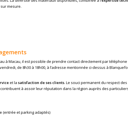
sés. La diversité des matériaux disponibles, combinée à l’
expertise tec
 sur mesure.
ngagements
au à Macau, il est possible de prendre contact directement par téléphone
au vendredi, de 8h30 à 18h00, à l’adresse mentionnée ci-dessus à Blanquefor
rvice
et la
satisfaction de ses clients
. Le souci permanent du respect des 
e contribuent à assoir leur réputation dans la région auprès des particulier
e (entrée et parking adaptés)