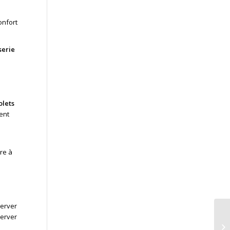
onfort
serie
olets
ent
re à
server
server