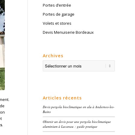
Portes d’entrée
Portes de garage
Volets et stores
Devis Menuiserie Bordeaux
Archives
Articles récents
ement.
 de
Devis pergola bioclimatique en alu à Andernos-les-
Bains
son
t
Obtenir un devis pour une pergola bioclimatique
is
.
aluminium à Lacanau : guide pratique