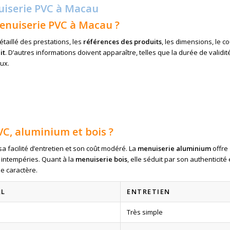
uiserie PVC à Macau
enuiserie PVC à Macau ?
étaillé des prestations, les
références des produits
, les dimensions, le c
it
. D’autres informations doivent apparaître, telles que la durée de validit
aux.
VC, aluminium et bois ?
 sa facilité d’entretien et son coût modéré. La
menuiserie aluminium
offre
 intempéries. Quant à la
menuiserie bois
, elle séduit par son authenticité 
de caractère.
AL
ENTRETIEN
Très simple