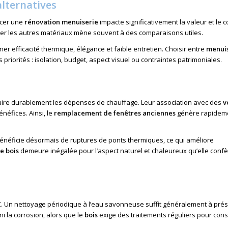
alternatives
ncer une
rénovation menuiserie
impacte significativement la valeur et le c
rer les autres matériaux mène souvent à des comparaisons utiles.
r efficacité thermique, élégance et faible entretien. Choisir entre
menui
riorités : isolation, budget, aspect visuel ou contraintes patrimoniales.
uire durablement les dépenses de chauffage. Leur association avec des
v
néfices. Ainsi, le
remplacement de fenêtres anciennes
génère rapidem
 bénéficie désormais de ruptures de ponts thermiques, ce qui améliore
e bois
demeure inégalée pour l’aspect naturel et chaleureux qu’elle confè
C. Un nettoyage périodique à l’eau savonneuse suffit généralement à pré
 ni la corrosion, alors que le
bois
exige des traitements réguliers pour con