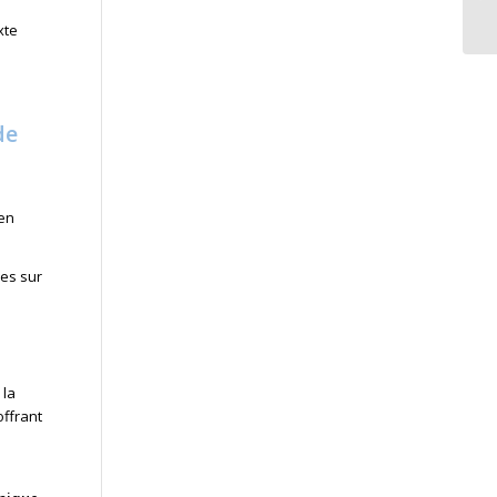
xte
de
 en
ues sur
 la
ffrant