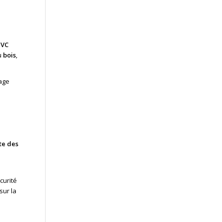
PVC
u
bois
,
rage
te des
curité
sur la