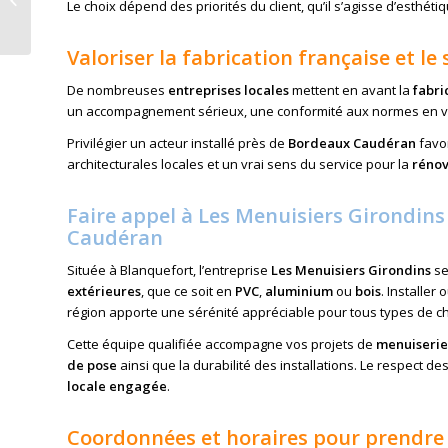
Le choix dépend des priorités du client, qu’il s’agisse d’esthé
Gradignan : conseils,
démarches et solu...
Valoriser la fabrication française et le
De nombreuses
entreprises locales
mettent en avant la
fabri
un accompagnement sérieux, une conformité aux normes en vigu
Privilégier un acteur installé près de
Bordeaux Caudéran
favor
architecturales locales et un vrai sens du service pour la
rénov
Faire appel à Les Menuisiers Girondin
Caudéran
Située à Blanquefort, l’entreprise
Les Menuisiers Girondins
se
extérieures
, que ce soit en
PVC
,
aluminium
ou
bois
. Installer
région apporte une sérénité appréciable pour tous types de ch
Cette équipe qualifiée accompagne vos projets de
menuiserie
de pose
ainsi que la durabilité des installations. Le respect d
locale engagée
.
Coordonnées et horaires pour prendre