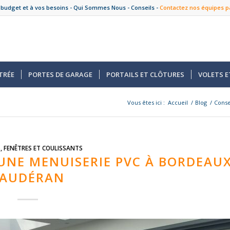
 budget et à vos besoins -
Qui Sommes Nous
-
Conseils
-
Contactez nos équipes p
TRÉE
PORTES DE GARAGE
PORTAILS ET CLÔTURES
VOLETS E
Vous êtes ici :
Accueil
/
Blog
/
Conse
S
,
FENÊTRES ET COULISSANTS
UNE MENUISERIE PVC À BORDEAU
AUDÉRAN