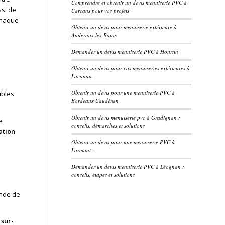
Comprendre et obtenir un devis menuiserie PVC à
si de
Carcans pour vos projets
 chaque
Obtenir un devis pour menuiserie extérieure à
Andernos-les-Bains
Demander un devis menuiserie PVC à Hourtin
Obtenir un devis pour vos menuiseries extérieures à
Lacanau.
Obtenir un devis pour une menuiserie PVC à
ubles
Bordeaux Caudéran
Obtenir un devis menuiserie pvc à Gradignan :
e
conseils, démarches et solutions
ation
Obtenir un devis pour une menuiserie PVC à
Lormont :
Demander un devis menuiserie PVC à Léognan :
conseils, étapes et solutions
nde de
e
sur-