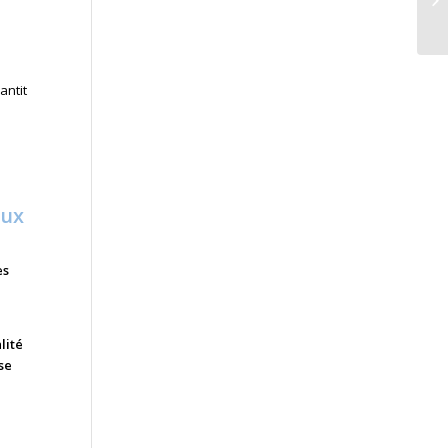
antit
aux
es
lité
se