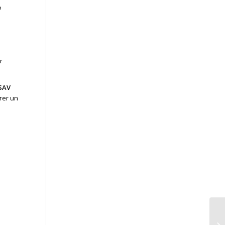
e
r
SAV
rer un