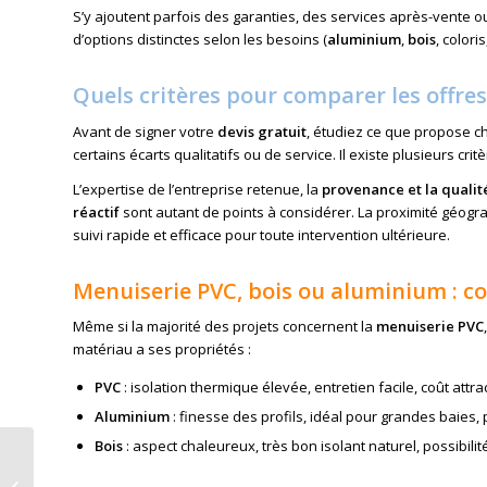
S’y ajoutent parfois des garanties, des services après-vente ou
d’options distinctes selon les besoins (
aluminium
,
bois
, colori
Quels critères pour comparer les offr
Avant de signer votre
devis gratuit
, étudiez ce que propose 
certains écarts qualitatifs ou de service. Il existe plusieurs crit
L’expertise de l’entreprise retenue, la
provenance et la qualit
réactif
sont autant de points à considérer. La proximité géogr
suivi rapide et efficace pour toute intervention ultérieure.
Menuiserie PVC, bois ou aluminium : c
Même si la majorité des projets concernent la
menuiserie PVC
matériau a ses propriétés :
PVC
: isolation thermique élevée, entretien facile, coût attrac
Aluminium
: finesse des profils, idéal pour grandes baies,
Bois
: aspect chaleureux, très bon isolant naturel, possibili
Obtenir un devis
menuiserie pvc à