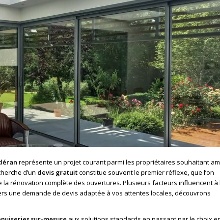
déran
représente un projet courant parmi les propriétaires souhaitant am
echerche d’un
devis gratuit
constitue souvent le premier réflexe, que l’on
re la rénovation complète des ouvertures. Plusieurs facteurs influencent à 
r vers une demande de devis adaptée à vos attentes locales, découvrons
nuiseries sur-mesure
aux solutions standards en passant par le choix e