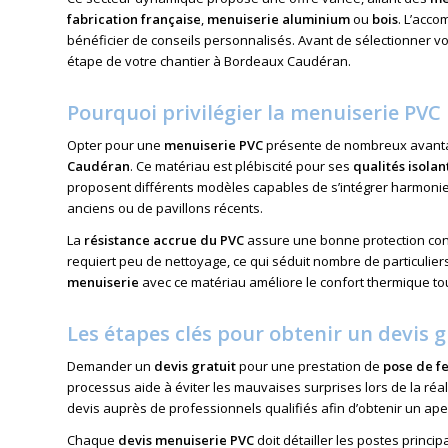
fabrication française
,
menuiserie aluminium
ou
bois
. L’acc
bénéficier de conseils personnalisés. Avant de sélectionner vot
étape de votre chantier à Bordeaux Caudéran.
Pourquoi privilégier la menuiserie PVC
Opter pour une
menuiserie PVC
présente de nombreux avantag
Caudéran
. Ce matériau est plébiscité pour ses
qualités isolan
proposent différents modèles capables de s’intégrer harmonieu
anciens ou de pavillons récents.
La
résistance accrue du PVC
assure une bonne protection cont
requiert peu de nettoyage, ce qui séduit nombre de particuliers
menuiserie
avec ce matériau améliore le confort thermique tout
Les étapes clés pour obtenir un devis g
Demander un
devis gratuit
pour une prestation de
pose de f
processus aide à éviter les mauvaises surprises lors de la réa
devis
auprès de professionnels qualifiés afin d’obtenir un ap
Chaque
devis menuiserie PVC
doit détailler les postes princ