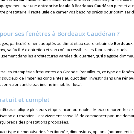
ompagnement par une
entreprise locale à Bordeaux
Caudéran
permet aus
re prestataire, il reste utile de cerner vos besoins précis pour optimiser
 pour ses fenêtres à Bordeaux Caudéran ?
es, particulièrement adaptés au climat et au cadre urbain de
Bordeaux
tes
, sa facilité d’entretien et son coût accessible. Les fabricants actuels
sement dans les architectures variées du quartier, qu’il s’agisse d’imme
re les intempéries fréquentes en Gironde. Par ailleurs, ce type de fenêtr
 soucieux de limiter les contraintes au quotidien. Investir dans une
rénov
 en valorisant le patrimoine immobilier local.
ratuit et complet
enêtres
implique plusieurs étapes incontournables. Mieux comprendre ce
lisation du chantier. Il est vivement conseillé de commencer par une
dema
erçu précis des prestations proposées.
ipaux : type de menuiserie sélectionnée, dimensions, options (notamment l