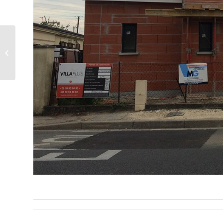
Les Menuisiers
Girondins : Chantier à
Blanquefort