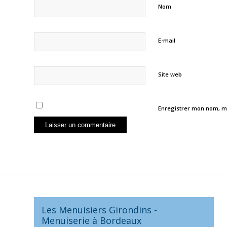
Nom
E-mail
Site web
Enregistrer mon nom, m
Les Menuisiers Girondins -
Menuiserie à Bordeaux