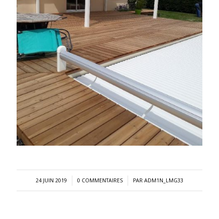
/
/
24 JUIN 2019
0 COMMENTAIRES
PAR
ADM1N_LMG33