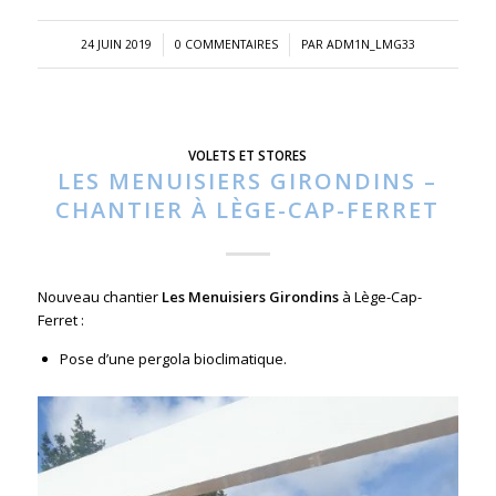
/
/
24 JUIN 2019
0 COMMENTAIRES
PAR
ADM1N_LMG33
VOLETS ET STORES
LES MENUISIERS GIRONDINS –
CHANTIER À LÈGE-CAP-FERRET
Nouveau chantier
Les Menuisiers Girondins
à Lège-Cap-
Ferret :
Pose d’une pergola bioclimatique.