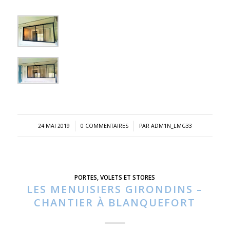
/
/
24 MAI 2019
0 COMMENTAIRES
PAR
ADM1N_LMG33
PORTES
,
VOLETS ET STORES
LES MENUISIERS GIRONDINS –
CHANTIER À BLANQUEFORT