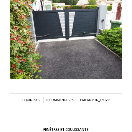
/
/
21 JUIN 2019
0 COMMENTAIRES
PAR
ADM1N_LMG33
FENÊTRES ET COULISSANTS