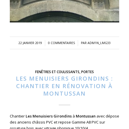
/
/
22 JANVIER 2019
0 COMMENTAIRES
PAR
ADM1N_LMG33
FENÊTRES ET COULISSANTS
,
PORTES
LES MENUISIERS GIRONDINS :
CHANTIER EN RÉNOVATION À
MONTUSSAN
Chantier
Les Menuisiers Girondins
à
Montussan
avec dépose
des anciens châssis PVC et repose Gamme A8 PVC sur
ossature bois avec vitrage phonique 10/10/4.